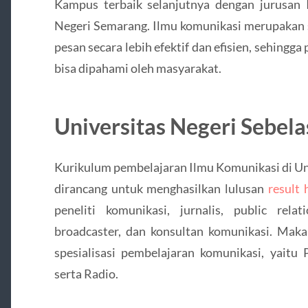
Kampus terbaik selanjutnya dengan jurusan 
Negeri Semarang. Ilmu komunikasi merupakan 
pesan secara lebih efektif dan efisien, sehingg
bisa dipahami oleh masyarakat.
Universitas Negeri Sebel
Kurikulum pembelajaran Ilmu Komunikasi di Un
dirancang untuk menghasilkan lulusan
result 
peneliti komunikasi, jurnalis, public relat
broadcaster, dan konsultan komunikasi. Mak
spesialisasi pembelajaran komunikasi, yaitu P
serta Radio.