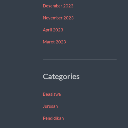
Desember 2023
November 2023
April 2023
Maret 2023
Categories
Beasiswa
Jurusan
Pendidikan