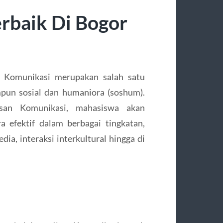
rbaik Di Bogor
u Komunikasi merupakan salah satu
mpun sosial dan humaniora (soshum).
san Komunikasi, mahasiswa akan
 efektif dalam berbagai tingkatan,
edia, interaksi interkultural hingga di