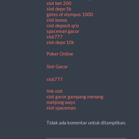
slot bet 200
slot depo 5k
gates of olympus 1000
slot bonus
slot deposit qris
spaceman gacor
slot777
slot depo 10k
Poker Online
Slot Gacor
slot777
link slot
slot gacor gampang menang
mahjong ways
slot spaceman
Tidak ada komentar untuk ditampilkan.