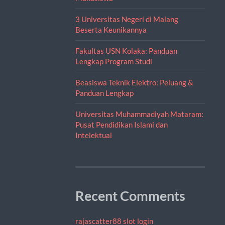
3 Universitas Negeri di Malang
Beserta Keunikannya
Fakultas USN Kolaka: Panduan
Lengkap Program Studi
Beasiswa Teknik Elektro: Peluang &
Panduan Lengkap
Universitas Muhammadiyah Mataram:
Pusat Pendidikan Islami dan
Intelektual
Recent Comments
rajascatter88 slot login