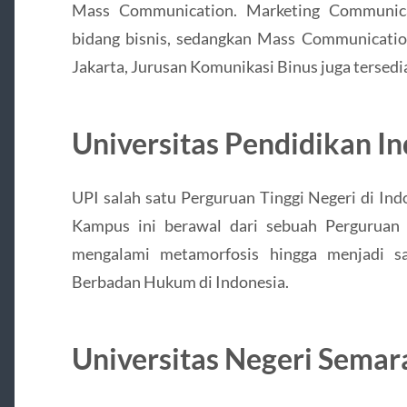
Mass Communication. Marketing Communica
bidang bisnis, sedangkan Mass Communication
Jakarta, Jurusan Komunikasi Binus juga tersed
Universitas Pendidikan I
UPI salah satu Perguruan Tinggi Negeri di Ind
Kampus ini berawal dari sebuah Perguruan 
mengalami metamorfosis hingga menjadi sa
Berbadan Hukum di Indonesia.
Universitas Negeri Semar