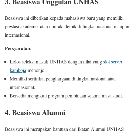
3.
Beasiswa Unggulan UNHAS
Beasiswa ini diberikan kepada mahasiswa baru yang memiliki
prestasi akademik atau non-akademik di tingkat nasional maupun
internasional.
Persyaratan:
Lolos seleksi masuk UNHAS dengan nilai yang
slot server
kamboja
menonjol.
Memiliki sertifikat penghargaan di tingkat nasional atau
internasional.
Bersedia mengikuti program pembinaan selama masa studi.
4.
Beasiswa Alumni
Beasiswa ini merupakan bantuan dari Ikatan Alumni UNHAS