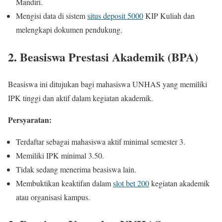
Mandiri.
Mengisi data di sistem
situs deposit 5000
KIP Kuliah dan
melengkapi dokumen pendukung.
2.
Beasiswa Prestasi Akademik (BPA)
Beasiswa ini ditujukan bagi mahasiswa UNHAS yang memiliki
IPK tinggi dan aktif dalam kegiatan akademik.
Persyaratan:
Terdaftar sebagai mahasiswa aktif minimal semester 3.
Memiliki IPK minimal 3.50.
Tidak sedang menerima beasiswa lain.
Membuktikan keaktifan dalam
slot bet 200
kegiatan akademik
atau organisasi kampus.