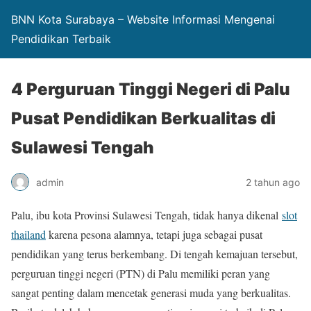
BNN Kota Surabaya – Website Informasi Mengenai
Pendidikan Terbaik
4 Perguruan Tinggi Negeri di Palu
Pusat Pendidikan Berkualitas di
Sulawesi Tengah
admin
2 tahun ago
Palu, ibu kota Provinsi Sulawesi Tengah, tidak hanya dikenal
slot
thailand
karena pesona alamnya, tetapi juga sebagai pusat
pendidikan yang terus berkembang. Di tengah kemajuan tersebut,
perguruan tinggi negeri (PTN) di Palu memiliki peran yang
sangat penting dalam mencetak generasi muda yang berkualitas.